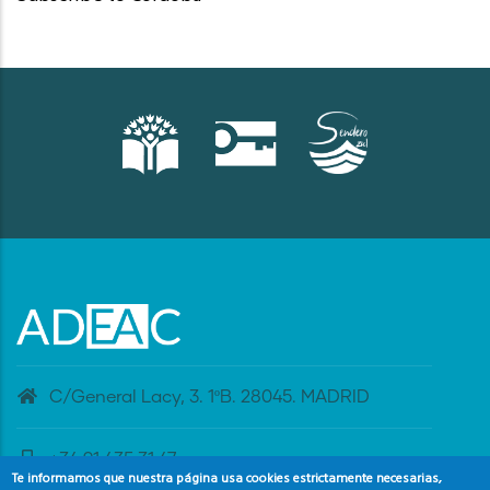
C/General Lacy, 3. 1ºB. 28045. MADRID
+34 91 435 31 47
Te informamos que nuestra página usa cookies estrictamente necesarias,