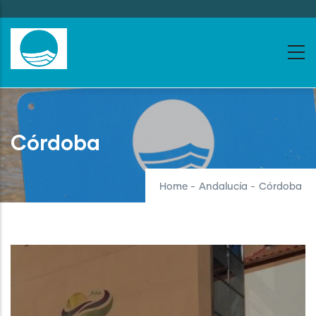
Skip
to
main
content
Córdoba
Home
-
Andalucía
-
Córdoba