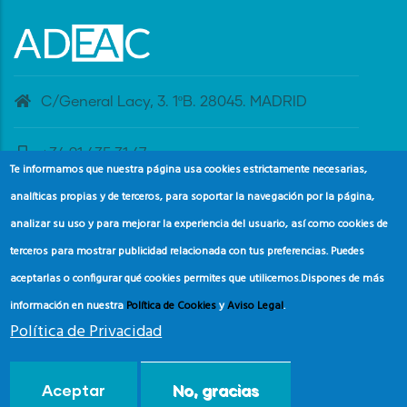
C/General Lacy, 3. 1ºB. 28045. MADRID
+34 91 435 31 47
Te informamos que nuestra página usa cookies estrictamente necesarias,
analíticas propias y de terceros, para soportar la navegación por la página,
banderaazul@adeac.es
analizar su uso y para mejorar la experiencia del usuario, así como cookies de
terceros para mostrar publicidad relacionada con tus preferencias. Puedes
aceptarlas o configurar qué cookies permites que utilicemos.
Dispones de más
información en nuestra
Política de Cookies
y
Aviso Legal
.
Política de Privacidad
© Copyright
Asociación de Educación Ambiental y del
Aceptar
No, gracias
Consumidor (ADEAC).
2024.