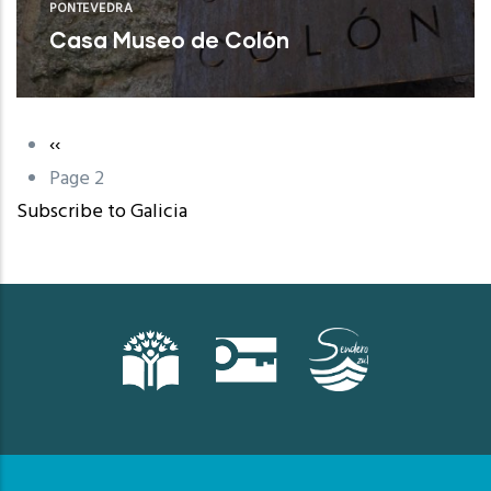
PONTEVEDRA
Casa Museo de Colón
Poio (Pontevedra)
Previous
‹‹
Pagination
page
Page 2
Subscribe to Galicia