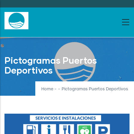
Skip
to
main
content
Pictogramas Puertos
Deportivos
Home
-
-
Pictogramas Puertos Deportivos