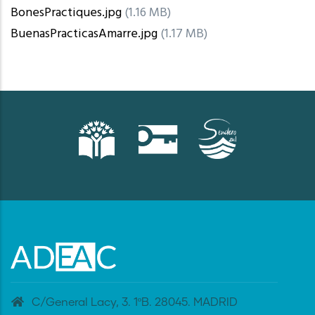
BonesPractiques.jpg
(1.16 MB)
BuenasPracticasAmarre.jpg
(1.17 MB)
C/General Lacy, 3. 1ºB. 28045. MADRID