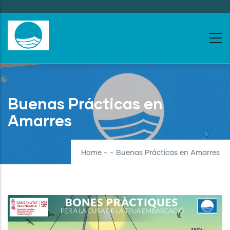
Skip
to
main
content
Buenas Prácticas en
Amarres
Home
-
-
Buenas Prácticas en Amarres