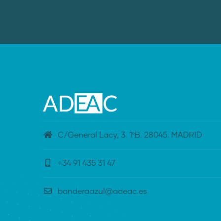
C/General Lacy, 3. 1ºB. 28045. MADRID
+34 91 435 31 47
banderaazul@adeac.es