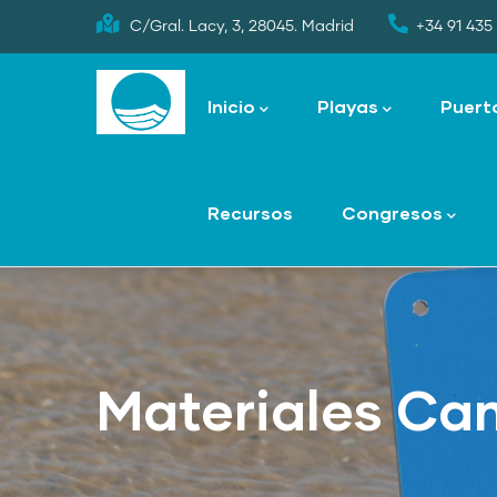
Skip
C/Gral. Lacy, 3, 28045. Madrid
+34 91 435 
to
Main
main
navigation
Inicio
Playas
Puert
content
Recursos
Congresos
Materiales C