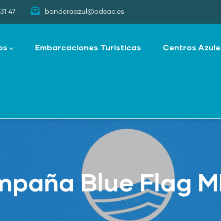
31 47
banderaazul@adeac.es
os
Embarcaciones Turísticas
Centros Azule
ampaña Blue Flag