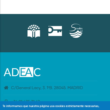
C/General Lacy, 3. 1ºB. 28045. MADRID
+34 91 435 31 47
Te informamos que nuestra página usa cookies estrictamente necesarias,