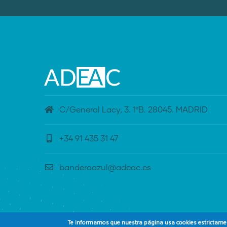
C/General Lacy, 3. 1ºB. 28045. MADRID
+34 91 435 31 47
banderaazul@adeac.es
Te informamos que nuestra página usa cookies estrictament