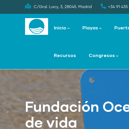
Skip
C/Gral. Lacy, 3, 28045. Madrid
+34 91 435 
to
Main
main
navigation
Inicio
Playas
Puert
content
Recursos
Congresos
Fundación Oce
de vida