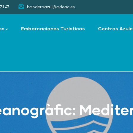
31 47
banderaazul@adeac.es
os
Embarcaciones Turísticas
Centros Azule
anogràfic: Medite