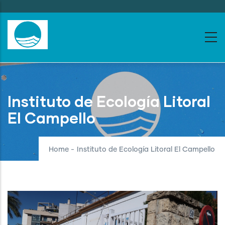
Skip
to
main
content
Instituto de Ecología Litoral
El Campello
Home
-
Instituto de Ecología Litoral El Campello