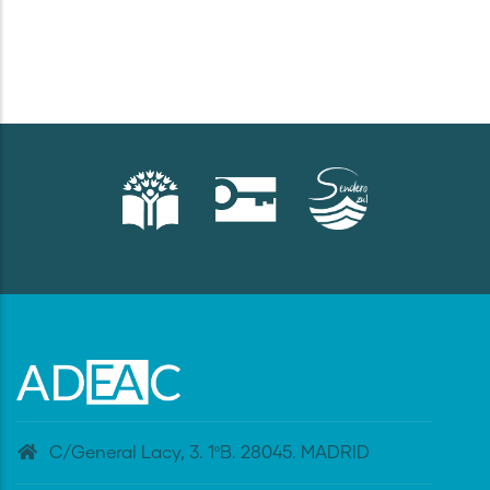
C/General Lacy, 3. 1ºB. 28045. MADRID