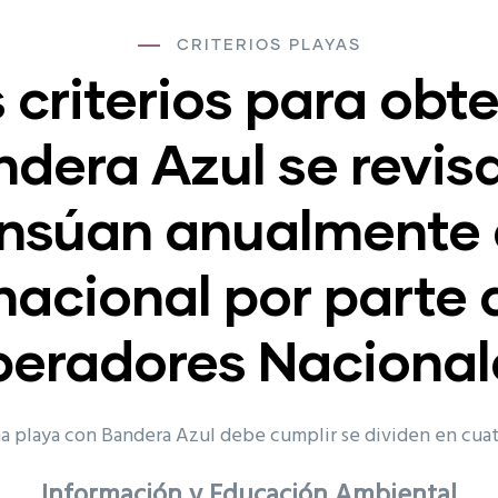
CRITERIOS PLAYAS
 criterios para obt
dera Azul se revis
nsúan anualmente a
nacional por parte 
eradores Nacional
na playa con Bandera Azul debe cumplir se dividen en cua
Información y Educación Ambiental