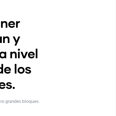
ener
an y
 nivel
de los
es.
tro grandes bloques: