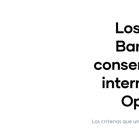
Los
Ban
conse
inter
Op
Los criterios que u