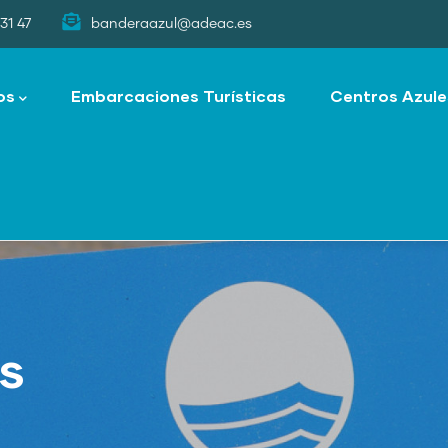
31 47
banderaazul@adeac.es
os
Embarcaciones Turísticas
Centros Azule
as