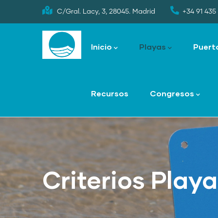
Skip
C/Gral. Lacy, 3, 28045. Madrid
+34 91 435 
to
Main
main
navigation
Inicio
Playas
Puert
content
Recursos
Congresos
Criterios Play