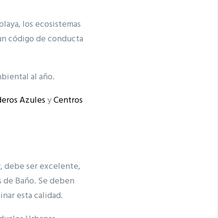
playa, los ecosistemas
n un código de conducta
biental al año.
eros Azules
y
Centros
r, debe ser excelente,
as de Baño. Se deben
nar esta calidad.