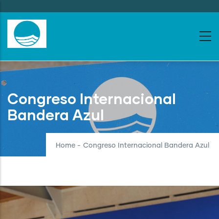
Skip
to
main
content
Congreso Internacional
Bandera Azul
Home
-
Congreso Internacional Bandera Azul