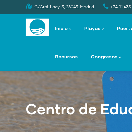
Skip
C/Gral. Lacy, 3, 28045. Madrid
+34 91 435 
to
Main
main
navigation
Inicio
Playas
Puert
content
Recursos
Congresos
Centro de Edu