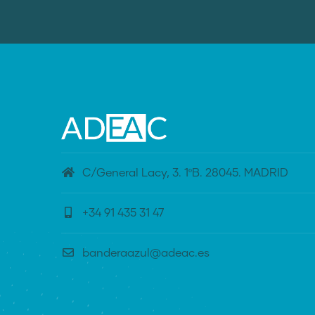
C/General Lacy, 3. 1ºB. 28045. MADRID
+34 91 435 31 47
banderaazul@adeac.es