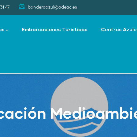
31 47
banderaazul@adeac.es
os
Embarcaciones Turísticas
Centros Azule
cación Medioambi