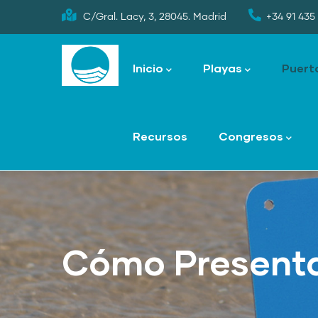
Skip
C/Gral. Lacy, 3, 28045. Madrid
+34 91 435 
to
Main
main
navigation
Inicio
Playas
Puert
content
Recursos
Congresos
Cómo Presenta