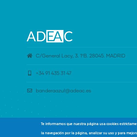
C/General Lacy, 3. 1ºB. 28045. MADRID
+34 91 435 31 47
banderaazul@adeac.es
Te informamos que nuestra página usa cookies estrictament
la navegación por la página, analizar su uso y para mejora