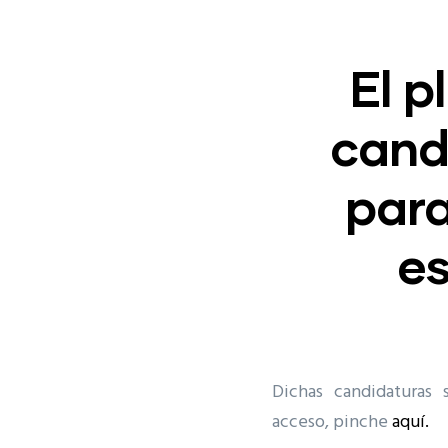
El p
cand
para
e
Dichas candidaturas
acceso, pinche
aquí.