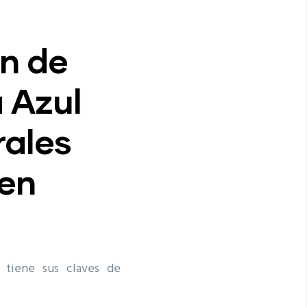
ón de
 Azul
rales
en
 tiene sus claves de