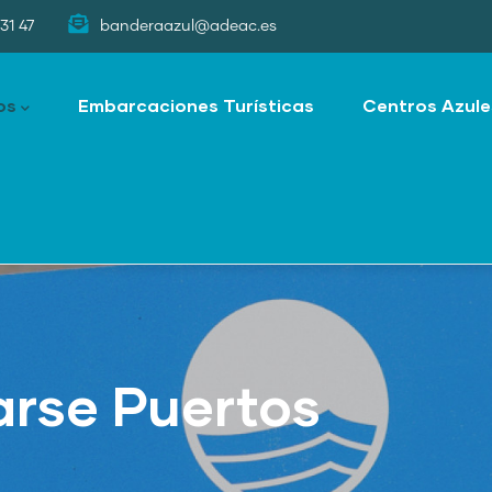
31 47
banderaazul@adeac.es
os
Embarcaciones Turísticas
Centros Azule
rse Puertos