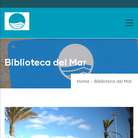
Skip
to
main
content
Biblioteca del Mar
Home
-
Biblioteca del Mar