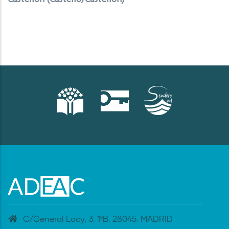
C/General Lacy, 3. 1ºB. 28045. MADRID