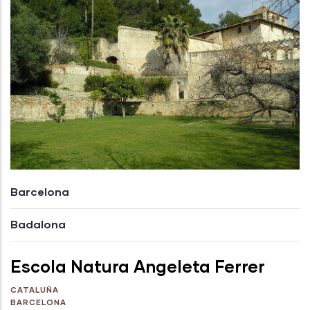
Barcelona
Badalona
Escola Natura Angeleta Ferrer
CATALUÑA
BARCELONA