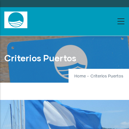
Skip
to
main
content
Criterios Puertos
Home
-
Criterios Puertos