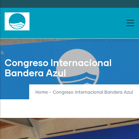
Skip
to
main
content
Congreso Internacional
Bandera Azul
Home
-
Congreso Internacional Bandera Azul