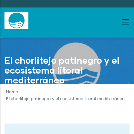
Skip
to
main
content
El chorlitejo patinegro y el
ecosistema litoral
mediterráneo
Home
-
El chorlitejo patinegro y el ecosistema litoral mediterráneo