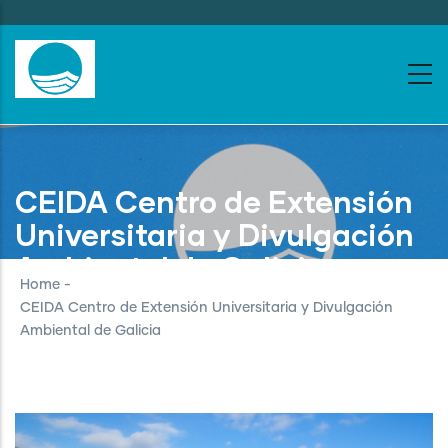
Skip
to
main
content
CEIDA Centro de Extensión
Universitaria y Divulgación
Ambiental de Galicia
Home
-
CEIDA Centro de Extensión Universitaria y Divulgación
Ambiental de Galicia