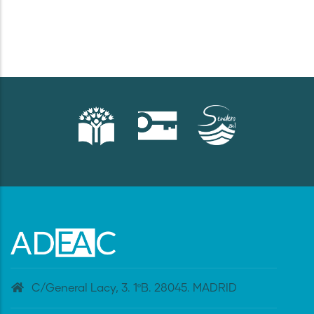
C/General Lacy, 3. 1ºB. 28045. MADRID