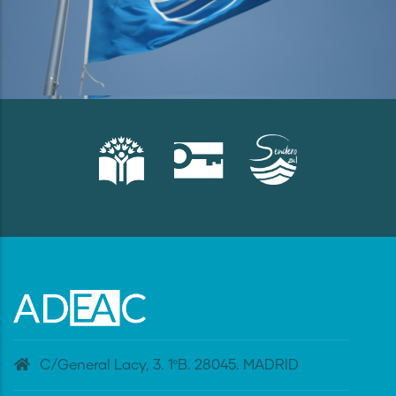
C/General Lacy, 3. 1ºB. 28045. MADRID