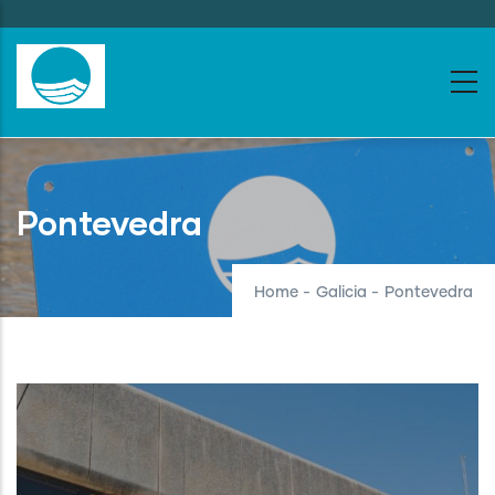
Skip
to
main
content
Pontevedra
Home
-
Galicia
-
Pontevedra