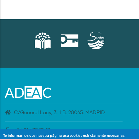
C/General Lacy, 3. 1ºB. 28045. MADRID
+34 91 435 31 47
Te informamos que nuestra página usa cookies estrictamente necesarias,