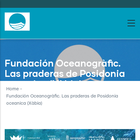
Skip
to
main
content
Fundación Oceanogràfic.
Las praderas de Posidonia
oceanica (Xàbia)
Home
-
Fundación Oceanogràfic. Las praderas de Posidonia
oceanica (Xàbia)