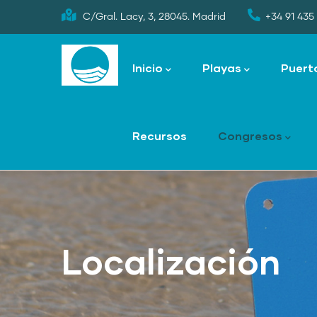
Skip
C/Gral. Lacy, 3, 28045. Madrid
+34 91 435 
to
Main
main
navigation
Inicio
Playas
Puert
content
Recursos
Congresos
Localización