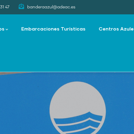
31 47
banderaazul@adeac.es
os
Embarcaciones Turísticas
Centros Azule