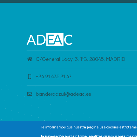
C/General Lacy, 3. 1ºB. 28045. MADRID
+34 91 435 31 47
banderaazul@adeac.es
Te informamos que nuestra página usa cookies estrictament
la navegación por la página, analizar su uso y para mejora