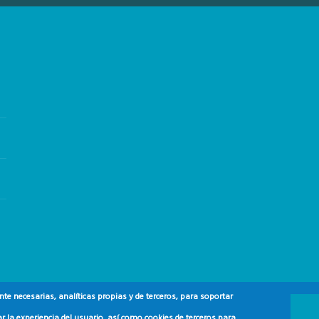
e necesarias, analíticas propias y de terceros, para soportar
r la experiencia del usuario, así como cookies de terceros para