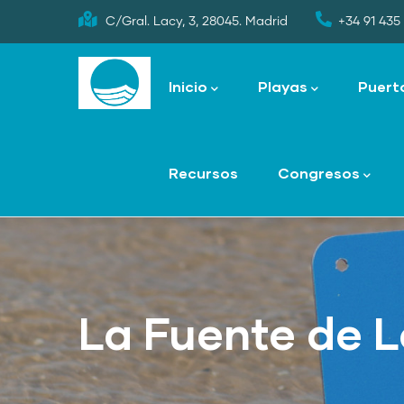
Skip
C/Gral. Lacy, 3, 28045. Madrid
+34 91 435 
to
Main
main
navigation
Inicio
Playas
Puert
content
Recursos
Congresos
La Fuente de 