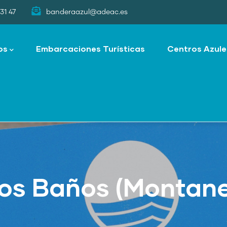
31 47
banderaazul@adeac.es
os
Embarcaciones Turísticas
Centros Azule
Los Baños (Montane