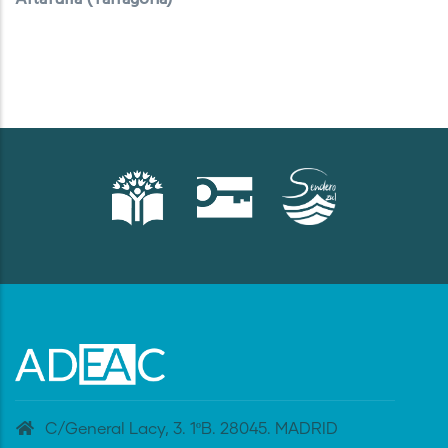
C/General Lacy, 3. 1ºB. 28045. MADRID