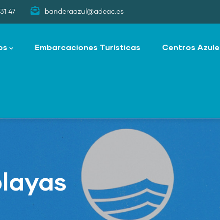
31 47
banderaazul@adeac.es
os
Embarcaciones Turísticas
Centros Azule
playas