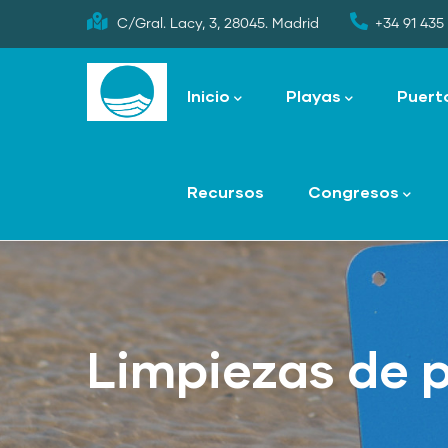
Skip
C/Gral. Lacy, 3, 28045. Madrid
+34 91 435 
to
Main
main
navigation
Inicio
Playas
Puert
content
Recursos
Congresos
Limpiezas de 