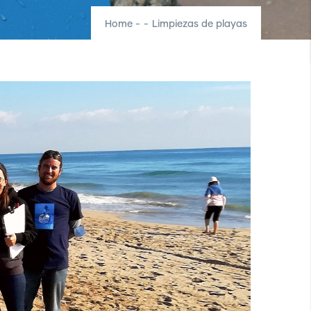
Home
-
-
Limpiezas de playas