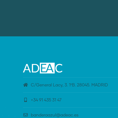
C/General Lacy, 3. 1ºB. 28045. MADRID
+34 91 435 31 47
banderaazul@adeac.es