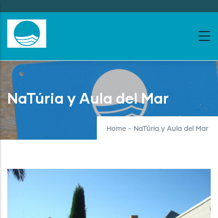
Skip
to
main
content
NaTúria y Aula del Mar
Home
-
NaTúria y Aula del Mar