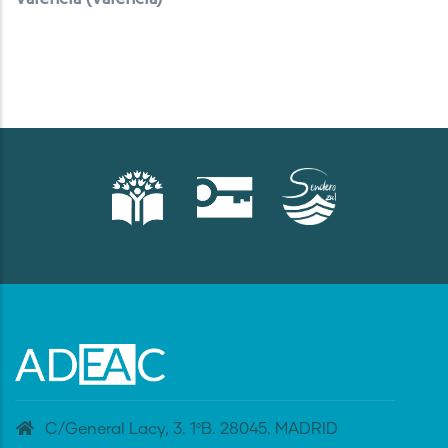
C/General Lacy, 3. 1ºB. 28045. MADRID