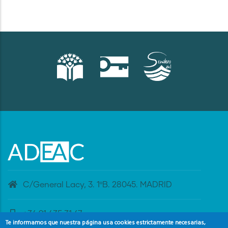
C/General Lacy, 3. 1ºB. 28045. MADRID
+34 91 435 31 47
Te informamos que nuestra página usa cookies estrictamente necesarias,