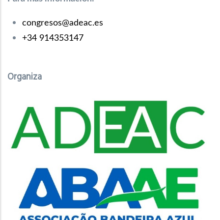
congresos@adeac.es
+34 914353147
Organiza