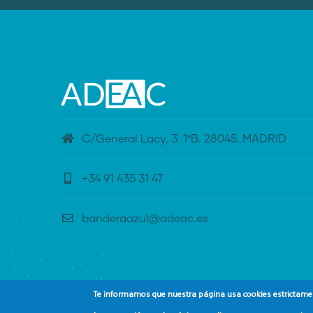
C/General Lacy, 3. 1ºB. 28045. MADRID
+34 91 435 31 47
banderaazul@adeac.es
Te informamos que nuestra página usa cookies estrictament