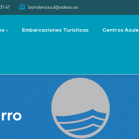
31 47
banderaazul@adeac.es
os
Embarcaciones Turísticas
Centros Azule
rro