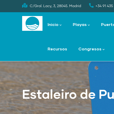
Skip
C/Gral. Lacy, 3, 28045. Madrid
+34 91 435 
to
Main
main
navigation
Inicio
Playas
Puert
content
Recursos
Congresos
Estaleiro de Pu