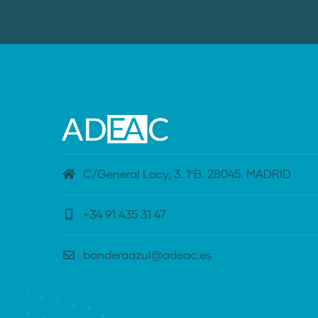
C/General Lacy, 3. 1ºB. 28045. MADRID
+34 91 435 31 47
banderaazul@adeac.es