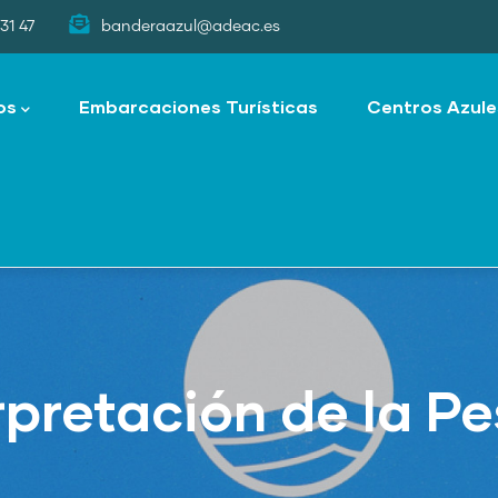
31 47
banderaazul@adeac.es
os
Embarcaciones Turísticas
Centros Azule
rpretación de la P