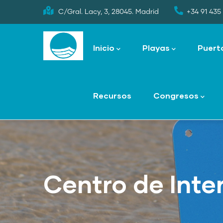
Skip
C/Gral. Lacy, 3, 28045. Madrid
+34 91 435 
to
Main
main
navigation
Inicio
Playas
Puert
content
Recursos
Congresos
Centro de Inte