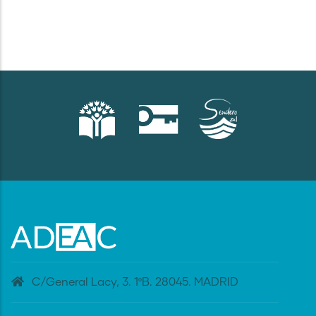
C/General Lacy, 3. 1ºB. 28045. MADRID