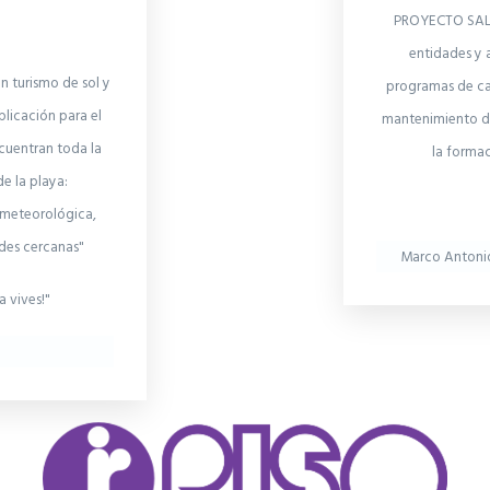
PROYECTO SALV
entidades y 
n turismo de sol y
programas de ca
plicación para el
mantenimiento de
cuentran toda la
la forma
de la playa:
n meteorológica,
ades cercanas"
Marco Antoni
a vives!"