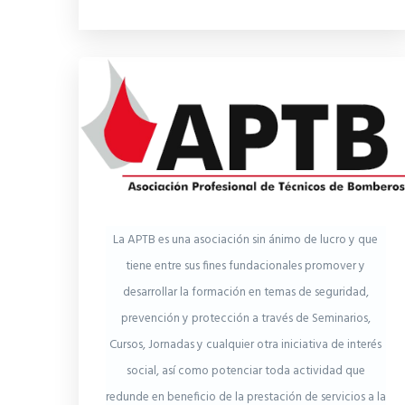
La APTB es una asociación sin ánimo de lucro y que
tiene entre sus fines fundacionales promover y
desarrollar la formación en temas de seguridad,
prevención y protección a través de Seminarios,
Cursos, Jornadas y cualquier otra iniciativa de interés
social, así como potenciar toda actividad que
redunde en beneficio de la prestación de servicios a la