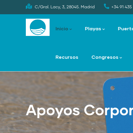
Skip
C/Gral. Lacy, 3, 28045. Madrid
+34 91 435 
to
Main
main
navigation
Inicio
Playas
Puert
content
Recursos
Congresos
Apoyos Corpor