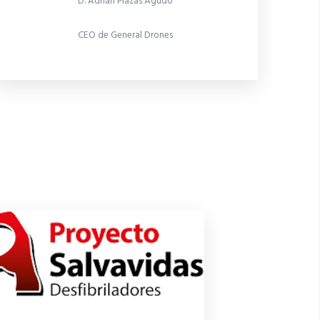
D. Adrián Plazas Agudo
CEO de General Drones