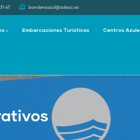
31 47
banderaazul@adeac.es
os
Embarcaciones Turísticas
Centros Azule
ativos