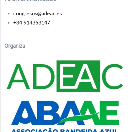
congresos@adeac.es
+34 914353147
Organiza