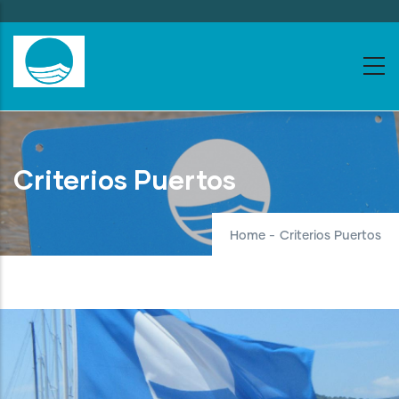
Skip
to
main
content
Criterios Puertos
Home
-
Criterios Puertos