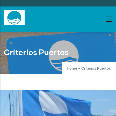
Skip
to
main
content
Criterios Puertos
Home
-
Criterios Puertos