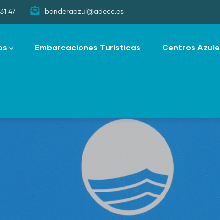
31 47
banderaazul@adeac.es
os
Embarcaciones Turísticas
Centros Azule