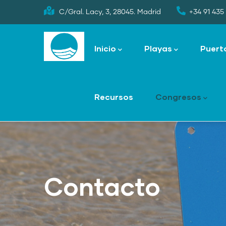
Skip
C/Gral. Lacy, 3, 28045. Madrid
+34 91 435 
to
Main
main
navigation
Inicio
Playas
Puert
content
Recursos
Congresos
Contacto