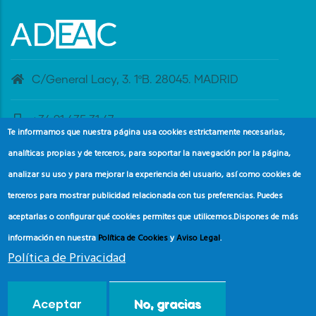
C/General Lacy, 3. 1ºB. 28045. MADRID
+34 91 435 31 47
Te informamos que nuestra página usa cookies estrictamente necesarias,
analíticas propias y de terceros, para soportar la navegación por la página,
banderaazul@adeac.es
analizar su uso y para mejorar la experiencia del usuario, así como cookies de
terceros para mostrar publicidad relacionada con tus preferencias. Puedes
aceptarlas o configurar qué cookies permites que utilicemos.
Dispones de más
información en nuestra
Política de Cookies
y
Aviso Legal
.
Política de Privacidad
© Copyright
Asociación de Educación Ambiental y del
Aceptar
No, gracias
Consumidor (ADEAC).
2024.