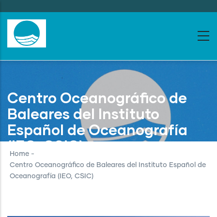
Skip
to
main
content
Centro Oceanográfico de
Baleares del Instituto
Español de Oceanografía
(IEO, CSIC)
Home
-
Centro Oceanográfico de Baleares del Instituto Español de
Oceanografía (IEO, CSIC)