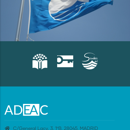
C/General Lacy, 3. 1ºB. 28045. MADRID