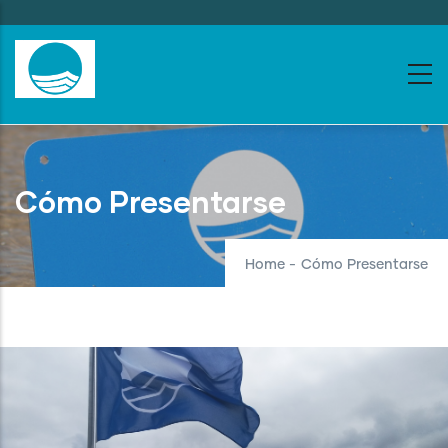
Skip
to
main
content
Cómo Presentarse
Home
-
Cómo Presentarse