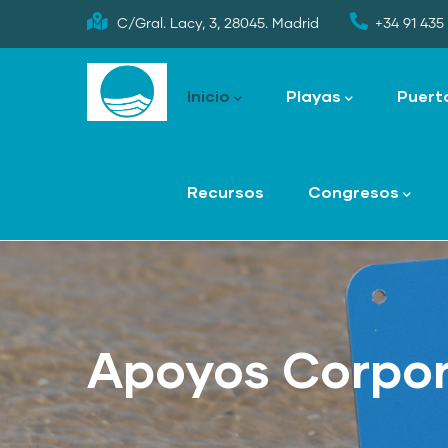
Skip
C/Gral. Lacy, 3, 28045. Madrid
+34 91 435 
to
Main
main
navigation
Inicio
Playas
Puert
content
Recursos
Congresos
Apoyos Corpor