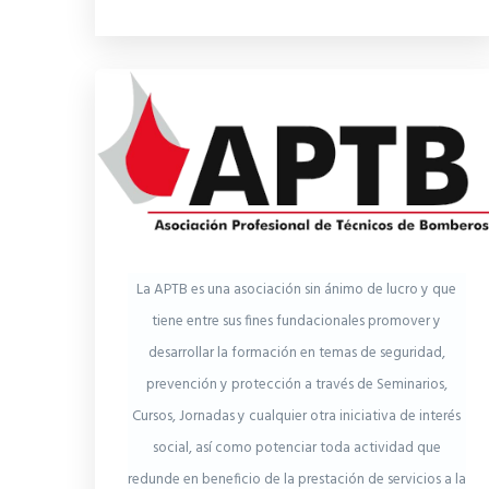
La APTB es una asociación sin ánimo de lucro y que
tiene entre sus fines fundacionales promover y
desarrollar la formación en temas de seguridad,
prevención y protección a través de Seminarios,
Cursos, Jornadas y cualquier otra iniciativa de interés
social, así como potenciar toda actividad que
redunde en beneficio de la prestación de servicios a la