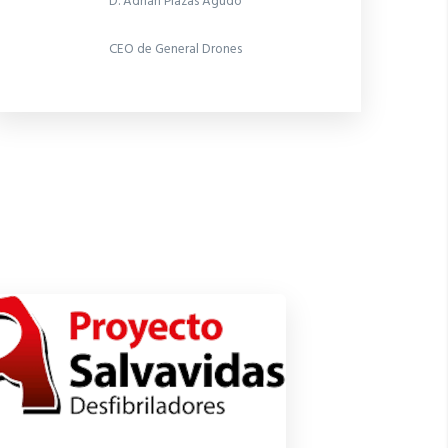
D. Adrián Plazas Agudo
CEO de General Drones