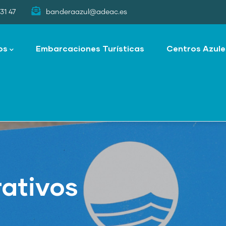
31 47
banderaazul@adeac.es
os
Embarcaciones Turísticas
Centros Azule
ativos