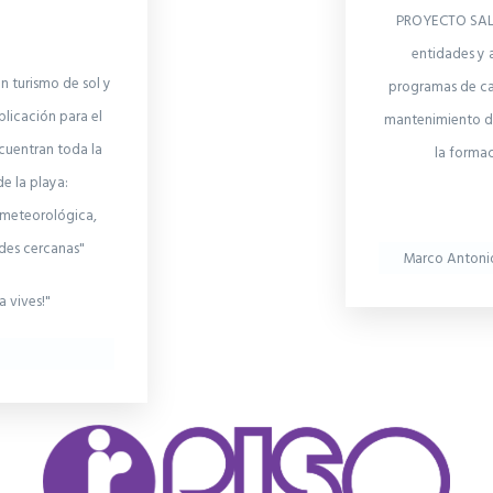
PROYECTO SALV
entidades y 
n turismo de sol y
programas de ca
plicación para el
mantenimiento de
cuentran toda la
la forma
de la playa:
n meteorológica,
ades cercanas"
Marco Antoni
a vives!"