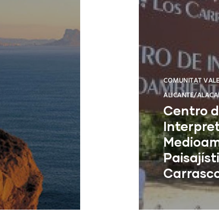
COMUNITAT VAL
ALICANTE/ALACA
Centro 
Interpre
Medioam
Paisajíst
Carrasc
L'Alfàs del Pi 