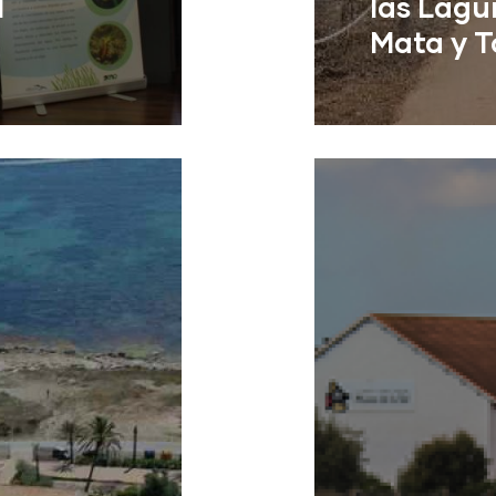
l
las Lagu
Mata y T
Torrevieja (Ali