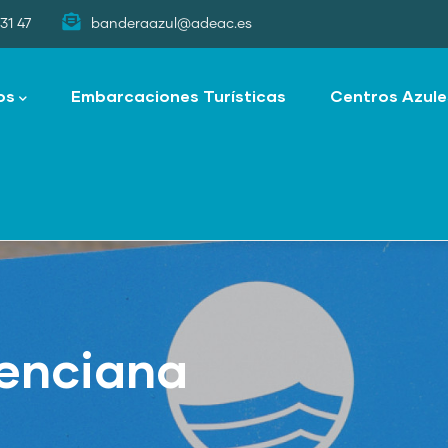
31 47
banderaazul@adeac.es
os
Embarcaciones Turísticas
Centros Azule
enciana