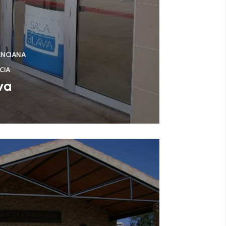
ENCIANA
CIA
va
a)