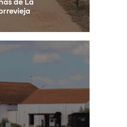
nas de La
orrevieja
cante)