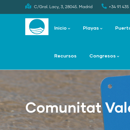
Skip
C/Gral. Lacy, 3, 28045. Madrid
+34 91 435 
to
Main
main
navigation
Inicio
Playas
Puert
content
Recursos
Congresos
Comunitat Val