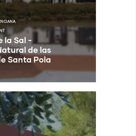
ENCIANA
NT
 la Sal -
atural de las
de Santa Pola
icante)