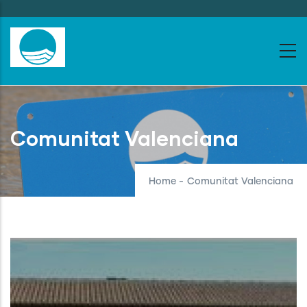
Skip
to
main
content
Comunitat Valenciana
Home
-
Comunitat Valenciana