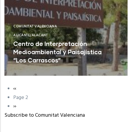
COMUNITAT VALENCIANA
ALICANTE/ALACANT
Centro de Interpretación
Medioambiental y Paisajística
“Los Carrascos”
L'Alfàs del Pi (Alicante)
Previous
‹‹
Pagination
page
Page 2
Next
››
Subscribe to Comunitat Valenciana
page