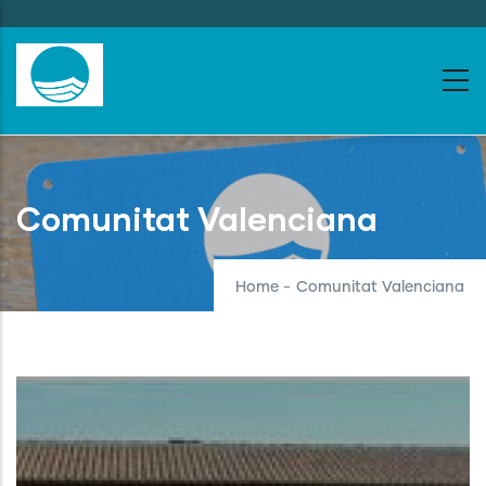
Skip
to
main
content
Comunitat Valenciana
Home
-
Comunitat Valenciana