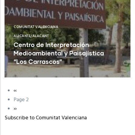
COMUNITAT VALENCIANA
ALICANTE/ALACANT
Centro de Interpretación
Medioambiental y Paisajística
“Los Carrascos”
L'Alfàs del Pi (Alicante)
Previous
‹‹
Pagination
page
Page 2
Next
››
Subscribe to Comunitat Valenciana
page