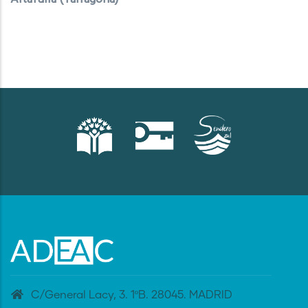
C/General Lacy, 3. 1ºB. 28045. MADRID