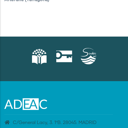
C/General Lacy, 3. 1ºB. 28045. MADRID