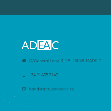
C/General Lacy, 3. 1ºB. 28045. MADRID
+34 91 435 31 47
banderaazul@adeac.es