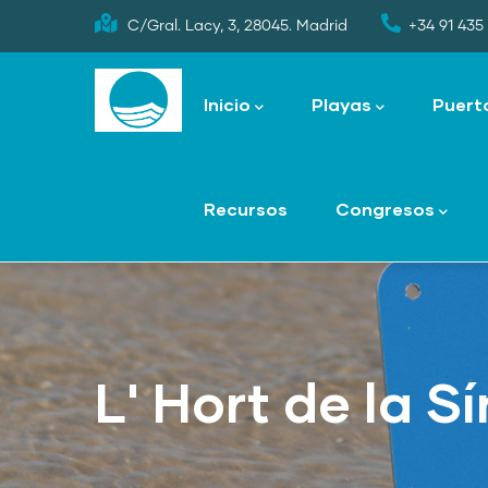
Skip
C/Gral. Lacy, 3, 28045. Madrid
+34 91 435 
to
Main
main
navigation
Inicio
Playas
Puert
content
Recursos
Congresos
L' Hort de la Sí