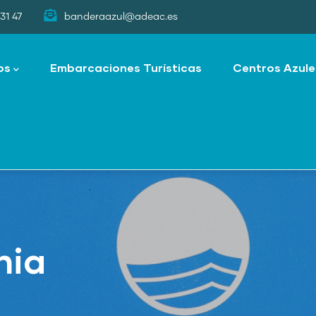
31 47
banderaazul@adeac.es
os
Embarcaciones Turísticas
Centros Azule
nia