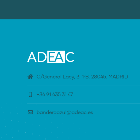
C/General Lacy, 3. 1ºB. 28045. MADRID
+34 91 435 31 47
banderaazul@adeac.es