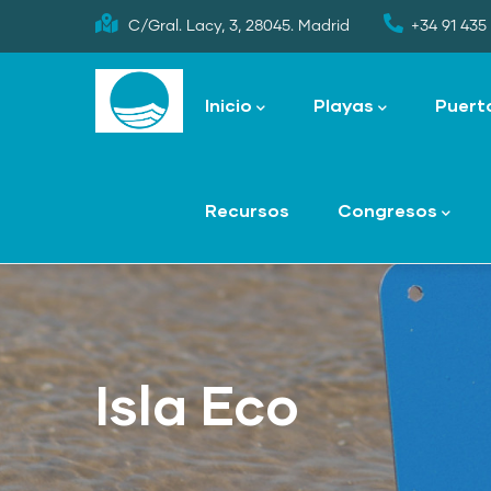
Skip
C/Gral. Lacy, 3, 28045. Madrid
+34 91 435 
to
Main
main
navigation
Inicio
Playas
Puert
content
Recursos
Congresos
Isla Eco