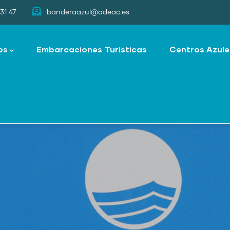
31 47
banderaazul@adeac.es
os
Embarcaciones Turísticas
Centros Azule