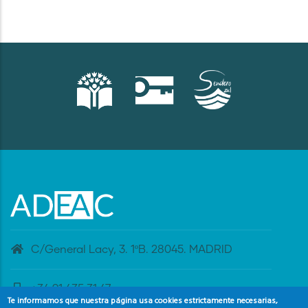
C/General Lacy, 3. 1ºB. 28045. MADRID
+34 91 435 31 47
Te informamos que nuestra página usa cookies estrictamente necesarias,