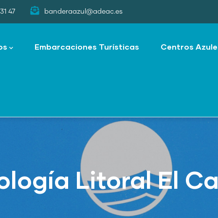
31 47
banderaazul@adeac.es
os
Embarcaciones Turísticas
Centros Azule
ología Litoral El 