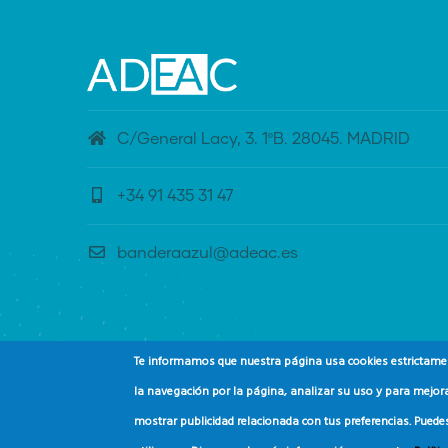
C/General Lacy, 3. 1ºB. 28045. MADRID
+34 91 435 31 47
banderaazul@adeac.es
Te informamos que nuestra página usa cookies estrictament
la navegación por la página, analizar su uso y para mejora
mostrar publicidad relacionada con tus preferencias. Puede
© Copyright
Asociación de Educación Ambiental