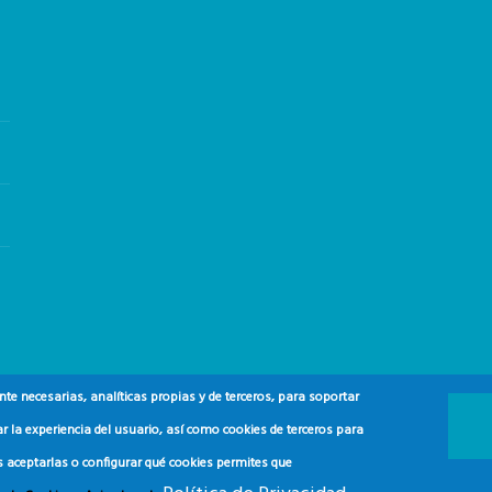
e necesarias, analíticas propias y de terceros, para soportar
r la experiencia del usuario, así como cookies de terceros para
s aceptarlas o configurar qué cookies permites que
 y del Consumidor (ADEAC).
2024.