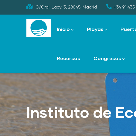
Skip
C/Gral. Lacy, 3, 28045. Madrid
+34 91 435 
to
Main
main
navigation
Inicio
Playas
Puert
content
Recursos
Congresos
Instituto de Ec